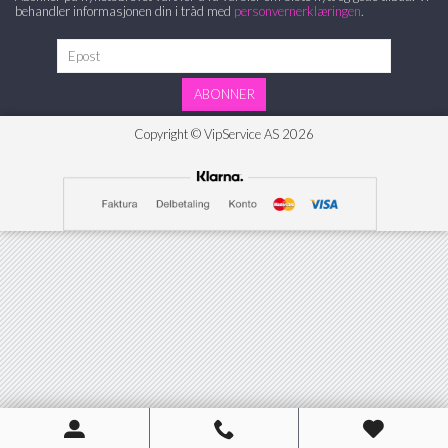
behandler informasjonen din i tråd med
personvernerklæringen
.
ABONNER
Copyright © VipService AS
2026