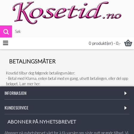
VIS MER
0 produkt(er) - 0,-
BETALINGSMÅTER
Kosetid tilbyr deg følgende betalingsmåter:
- Betal med Klarna, enten betal med en gang, utsett betalingen, eller del opp
beløpet.
Lær mer her.
INFORMASJON
KUNDESERVICE
ABONNER PÅ NYHETSBREVET
Abonner på nyhetsbrevet vårt for å få varsler om siste nytt og gode tilbud. Vi