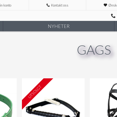
in konto
Kontakt oss
Ønske
NYHETER
GAGS
UTSOLGT