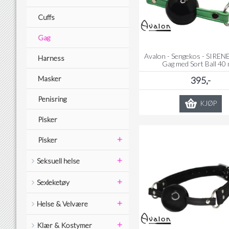
Cuffs
Gag
Avalon - Sengekos - SIREN
Harness
Gag med Sort Ball 40
Masker
395,-
Penisring
KJØP
Pisker
+
Pisker
+
Seksuell helse
+
Sexleketøy
+
Helse & Velvære
+
Klær & Kostymer