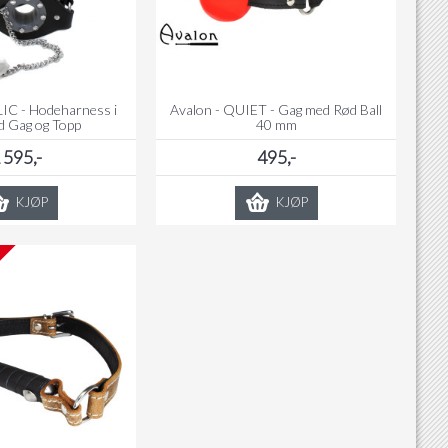
IC - Hodeharness i
Avalon - QUIET - Gag med Rød Ball
 Gag og Topp
40 mm
 595,-
495,-
KJØP
KJØP