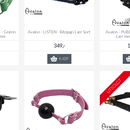
E - Grønn
Avalon - LISTEN - Bitegag i Lær Sort
Avalon - PUBL
 mm
Lær med
349,-
1
KJØP
UTSOLGT