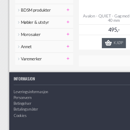
+
BDSM produkter
Avalon - QUIET - Gag med 
40 mm
+
Møbler & utstyr
495,-
+
Morosaker
KJØP
+
Annet
+
Varemerker
INFORMASJON
Leveringsinformasjon
Personvern
Betingelser
Betalingsmåter
Cookies