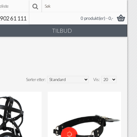
liste
902 61 111
0 produkt(er) - 0,-
TILBUD
Sorter etter:
Vis: