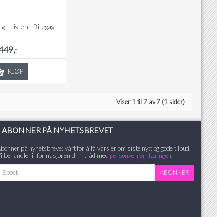
g - Listen - Bitegag
449,-
KJØP
Viser 1 til 7 av 7 (1 sider)
ABONNER PÅ NYHETSBREVET
bonner på nyhetsbrevet vårt for å få varsler om siste nytt og gode tilbud.
i behandler informasjonen din i tråd med
personvernerklæringen
.
ABONNER