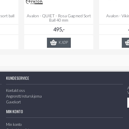
sort ball
Avalon - QUIET - Rosa Gag med Sort
Avalon - Vikin
Ball 40 mm
495,-
KJØP
KUNDESERVICE
A
Kontakt oss
V
Angrerett/returskjema
Gavekort
MIN KONTO
Min konto