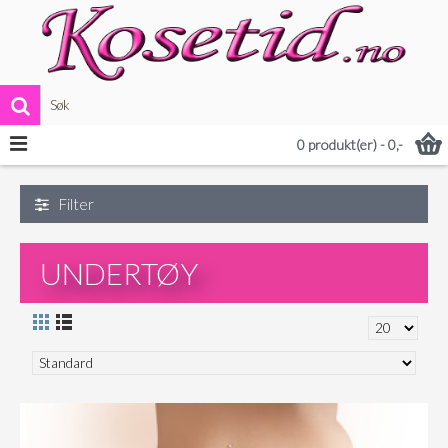
VIS MER
0 produkt(er) - 0,-
Filter
UNDERTØY