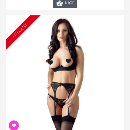
KJØP
UTSOLGT