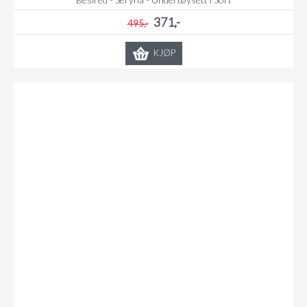
371,-
495,-
KJØP