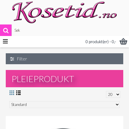
VIS MER
0 produkt(er) - 0,-
Filter
PLEIEPRODUKT