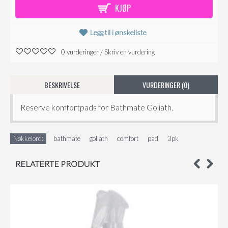
KJØP
Legg til i ønskeliste
0 vurderinger
Skriv en vurdering
/
BESKRIVELSE
VURDERINGER (0)
Reserve komfortpads for Bathmate Goliath.
Nøkkelord:
bathmate
,
goliath
,
comfort
,
pad
,
3pk
RELATERTE PRODUKT